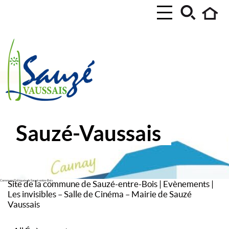
Sauzé-Vaussais
Commune Déléguée de Sauzé-entre-Bois
Site de la commune de Sauzé-entre-Bois
|
Evènements
|
Les invisibles – Salle de Cinéma – Mairie de Sauzé
Vaussais