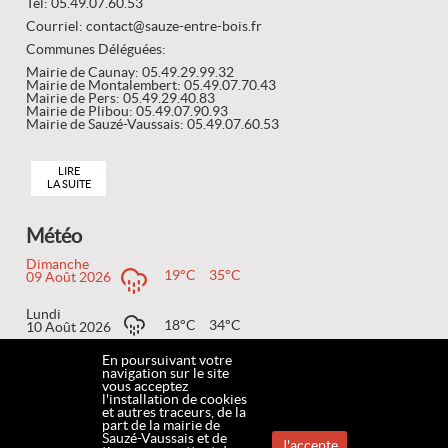
Tél: 05.49.07.60.53
Courriel: contact@sauze-entre-bois.fr
Communes Déléguées:
Mairie de Caunay: 05.49.29.99.32
Mairie de Montalembert: 05.49.07.70.43
Mairie de Pers: 05.49.29.40.83
Mairie de Plibou: 05.49.07.90.93
Mairie de Sauzé-Vaussais: 05.49.07.60.53
LIRE
LA SUITE
Météo
Dimanche
19°C
35°C
09 Août 2026
Lundi
18°C
34°C
10 Août 2026
En poursuivant votre
Mardi
navigation sur le site
18°C
35°C
11 Août 2026
vous acceptez
l'installation de cookies
et autres traceurs, de la
part de la mairie de
Sauzé-Vaussais et de
J'accepte