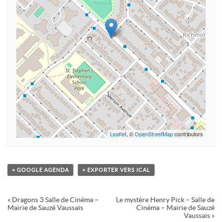
Leaflet
, ©
OpenStreetMap
contributors
+ GOOGLE AGENDA
+ EXPORTER VERS ICAL
Navigation
«
Dragons 3 Salle de Cinéma –
Le mystère Henry Pick – Salle de
Évènement
Mairie de Sauzé Vaussais
Cinéma – Mairie de Sauzé
Vaussais
»