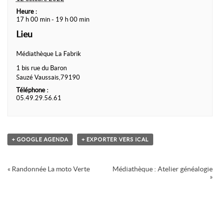
Heure :
17 h 00 min - 19 h 00 min
Lieu
Médiathèque La Fabrik
1 bis rue du Baron
Sauzé Vaussais
,
79190
Téléphone :
05.49.29.56.61
+ GOOGLE AGENDA
+ EXPORTER VERS ICAL
Navigation
«
Randonnée La moto Verte
Médiathèque : Atelier généalogie
Évènement
»