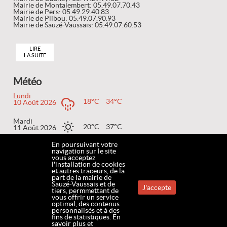
Mairie de Montalembert: 05.49.07.70.43
Mairie de Pers: 05.49.29.40.83
Mairie de Plibou: 05.49.07.90.93
Mairie de Sauzé-Vaussais: 05.49.07.60.53
LIRE
LA SUITE
Météo
Lundi
18°C
34°C
10 Août 2026
Mardi
20°C
37°C
11 Août 2026
En poursuivant votre
Mercredi
navigation sur le site
21°C
39°C
12 Août 2026
vous acceptez
l'installation de cookies
et autres traceurs, de la
part de la mairie de
Sauzé-Vaussais et de
J'accepte
tiers, permmettant de
ACCUEIL
MENTIONS LÉGALES
DONNÉES PERSONNELLES
COOKIES
CONTACT
vous offrir un service
optimal, des contenus
personnalisés et à des
PLAN DU SITE
ACCESSIBILITÉ
www.mairie-sauze-vaussais.fr
fins de statistiques.
En
savoir plus et