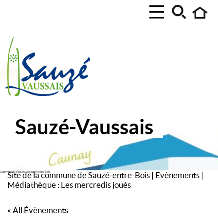
Sauzé-Vaussais
Commune Déléguée de Sauzé-entre-Bois
Site de la commune de Sauzé-entre-Bois
|
Evènements
|
Médiathèque : Les mercredis joués
« All Évènements