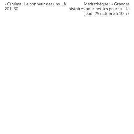
Navigation
«
Cinéma : Le bonheur des uns… à
Médiathèque : « Grandes
Évènement
20 h 30
histoires pour petites peurs » – le
jeudi 29 octobre à 10 h
»