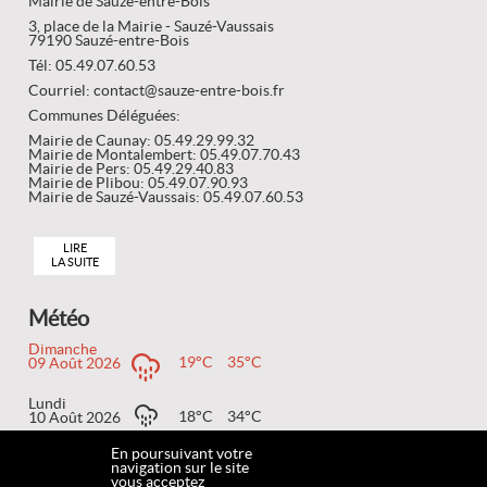
Mairie de Sauzé-entre-Bois
3, place de la Mairie - Sauzé-Vaussais
79190 Sauzé-entre-Bois
Tél: 05.49.07.60.53
Courriel: contact@sauze-entre-bois.fr
Communes Déléguées:
Mairie de Caunay: 05.49.29.99.32
Mairie de Montalembert: 05.49.07.70.43
Mairie de Pers: 05.49.29.40.83
Mairie de Plibou: 05.49.07.90.93
Mairie de Sauzé-Vaussais: 05.49.07.60.53
LIRE
LA SUITE
Météo
Dimanche
19°C
35°C
09 Août 2026
Lundi
18°C
34°C
10 Août 2026
En poursuivant votre
Mardi
navigation sur le site
18°C
35°C
11 Août 2026
vous acceptez