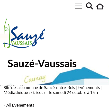
Sauzé-Vaussais
Commune Déléguée de Sauzé-entre-Bois
Site de la commune de Sauzé-entre-Bois
|
Evènements
|
Médiathèque : « tricot » – le samedi 24 octobre à 15 h
« All Évènements