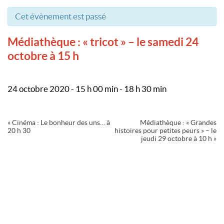
Cet évènement est passé
Médiathèque : « tricot » – le samedi 24
octobre à 15 h
24 octobre 2020 - 15 h 00 min
-
18 h 30 min
Navigation
«
Cinéma : Le bonheur des uns… à
Médiathèque : « Grandes
Évènement
20 h 30
histoires pour petites peurs » – le
jeudi 29 octobre à 10 h
»