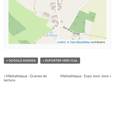
Leaflet
, ©
OpenStreetMap
contributors
+ GOOGLE AGENDA
+ EXPORTER VERS ICAL
Navigation
«
Médiathèque : Graines de
Médiathèque : Expo Joon Joon
»
Évènement
lecture