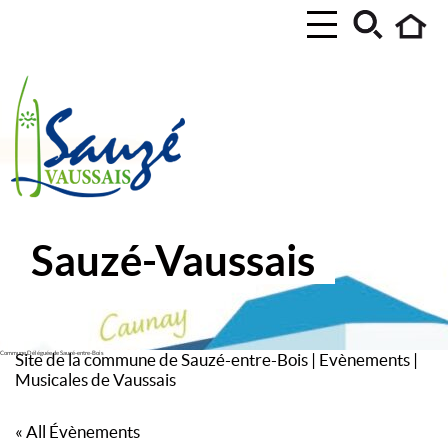
Sauzé-Vaussais
Commune Déléguée de Sauzé-entre-Bois
Site de la commune de Sauzé-entre-Bois
|
Evènements
|
Musicales de Vaussais
« All Évènements