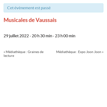
Cet évènement est passé
Musicales de Vaussais
29 juillet 2022 - 20 h 30 min
-
23 h 00 min
Navigation
«
Médiathèque : Graines de
Médiathèque : Expo Joon Joon
»
Évènement
lecture